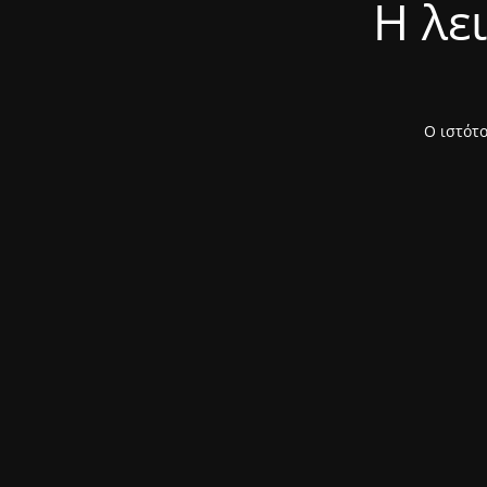
Η λε
Ο ιστότο