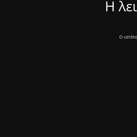
Η λε
Ο ιστότο