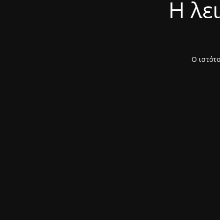
Η λε
Ο ιστότο