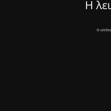
Η λε
Ο ιστότο