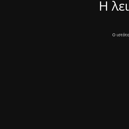
Η λε
Ο ιστότο