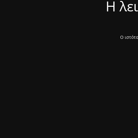
Η λε
Ο ιστότο