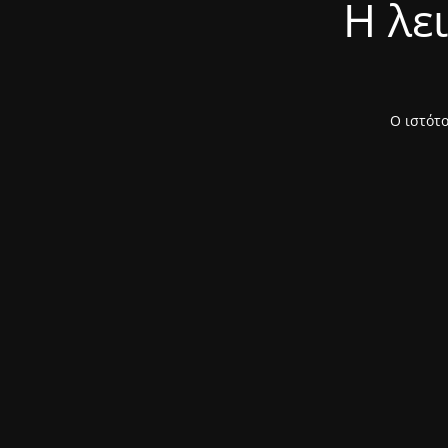
Η λε
Ο ιστότο