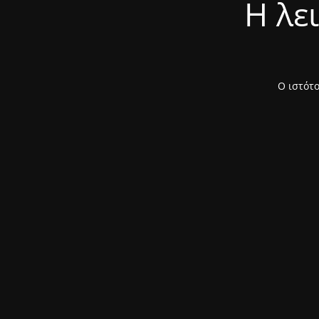
Η λε
Ο ιστότο