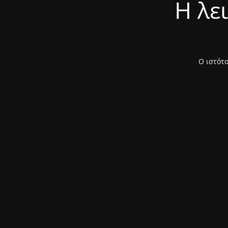
Η λε
Ο ιστότο