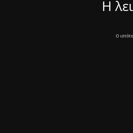
Η λε
Ο ιστότο