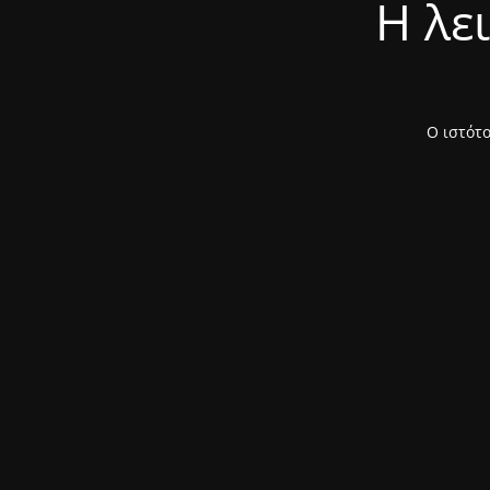
Η λε
Ο ιστότο