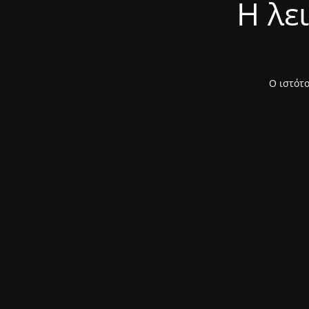
Η λε
Ο ιστότο