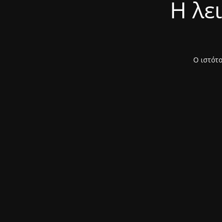
Η λε
Ο ιστότο