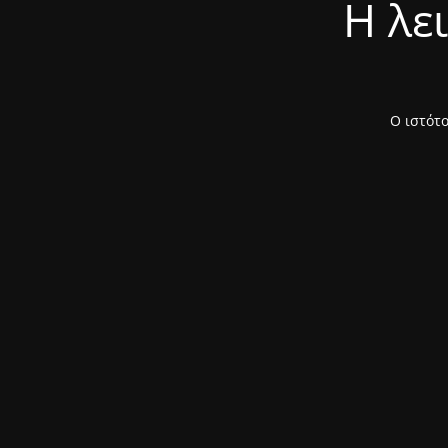
Η λε
Ο ιστότο