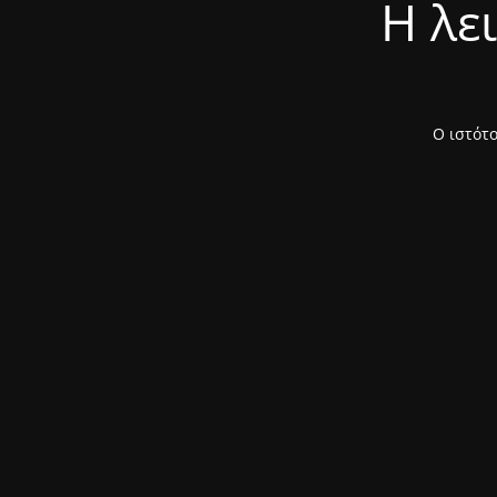
Η λε
Ο ιστότο